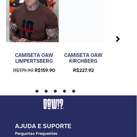
W
CAMISETA
CAMISETA OAW
CAMISETA OAW
G
KIRCHB
LIMPERTSBERG
KIRCHBERG
90
R$
205.
R$
179.90
R$
159.90
R$
227.92
AJUDA E SUPORTE
Perguntas Frequentes